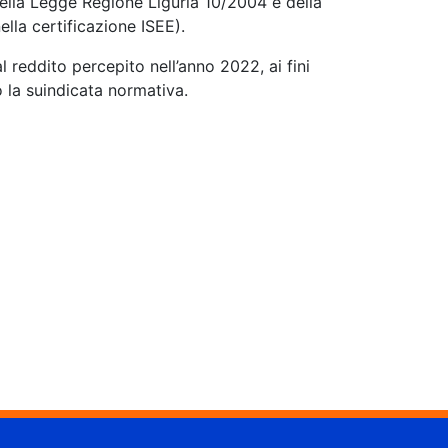
ella Legge Regione Liguria 10/2004 e della
lla certificazione ISEE).
 reddito percepito nell’anno 2022, ai fini
 la suindicata normativa.