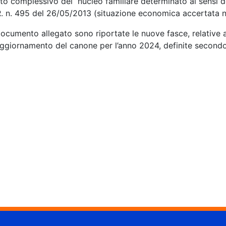
to complessivo del nucleo familiare determinato ai sensi d
. n. 495 del 26/05/2013 (situazione economica accertata ne
ocumento allegato sono riportate le nuove fasce, relative al
aggiornamento del canone per l’anno 2024, definite secondo