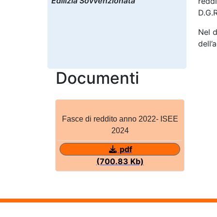
Edilizia Sovvenzionata
reddi
D.G.R
Nel d
dell’
Documenti
Fasce di reddito anno 2022- ISEE
2024
pdf
(700.83 Kb)