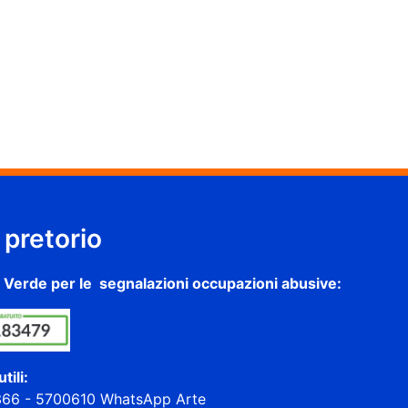
 pretorio
Verde per le segnalazioni occupazioni abusive:
tili:
 366 - 5700610 WhatsApp Arte