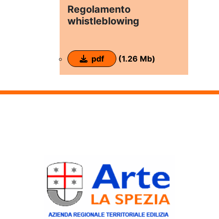
Regolamento
whistleblowing
pdf
(1.26 Mb)