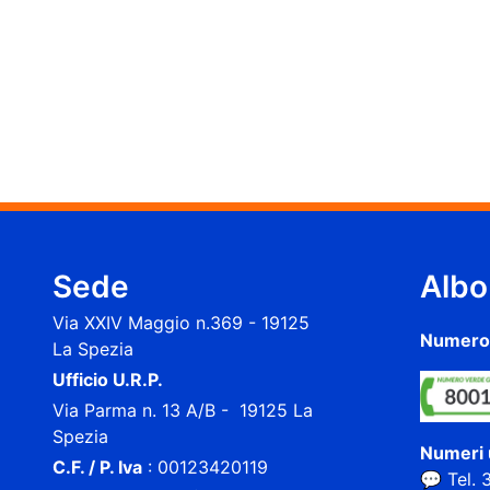
Sede
Albo
Via XXIV Maggio n.369 - 19125
Numero 
La Spezia
Ufficio U.R.P.
Via Parma n. 13 A/B - 19125 La
Spezia
Numeri u
C.F. / P. Iva
: 00123420119
💬 Tel.