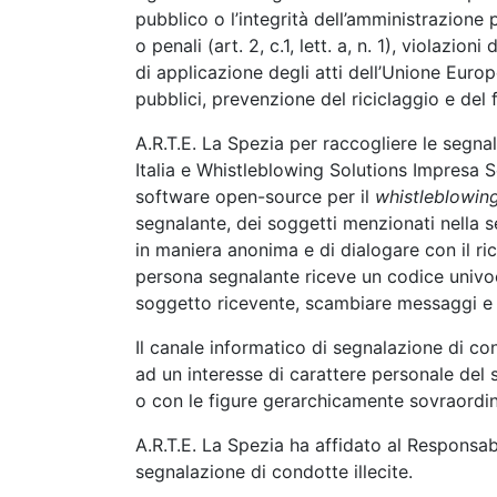
pubblico o l’integrità dell’amministrazione p
o penali (art. 2, c.1, lett. a, n. 1), violazion
di applicazione degli atti dell’Unione Europea
pubblici, prevenzione del riciclaggio e del 
A.R.T.E. La Spezia per raccogliere le segnal
Italia e Whistleblowing Solutions Impresa S
software open-source per il
whistleblowin
segnalante, dei soggetti menzionati nella se
in maniera anonima e di dialogare con il ri
persona segnalante riceve un codice univoco
soggetto ricevente, scambiare messaggi e 
Il canale informatico di segnalazione di con
ad un interesse di carattere personale del 
o con le figure gerarchicamente sovraordin
A.R.T.E. La Spezia ha affidato al Responsab
segnalazione di condotte illecite.