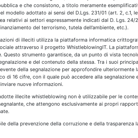
ubblica e che consistono, a titolo meramente esemplificativo, i
i del modello adottato ai sensi del D.Lgs. 231/01 (art. 2, c.1, let
 relativi ai settori espressamente indicati dal D. Lgs. 24/2023
finanziamento del terrorismo, tutela dell’ambiente, etc.).
azioni di illeciti utilizza la piattaforma informatica crittog
ociale attraverso il progetto WhistleblowingIT. La piattaform
g
. Questo strumento garantisce, da un punto di vista tecnol
gnalazione e del contenuto della stessa. Tra i suoi principal
cevente della segnalazione per approfondire ulteriormente l
 di 16 cifre, con il quale può accedere alla segnalazione e
inviare nuove informazioni.
dotte illecite whistleblowing non è utilizzabile per le contes
segnalante, che attengono esclusivamente ai propri rapporti
ate.
ile della prevenzione della corruzione e della trasparenza
l